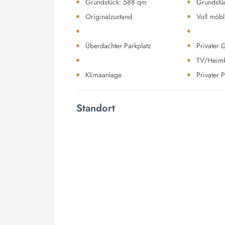
Grundstück: 588 qm
Grundstü
Originalzustand
Voll möbl
Überdachter Parkplatz
Privater 
TV/Heim
Klimaanlage
Privater 
Standort