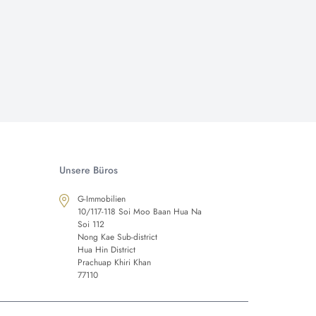
Unsere Büros
G-Immobilien
10/117-118 Soi Moo Baan Hua Na
Soi 112
Nong Kae Sub-district
Hua Hin District
Prachuap Khiri Khan
77110