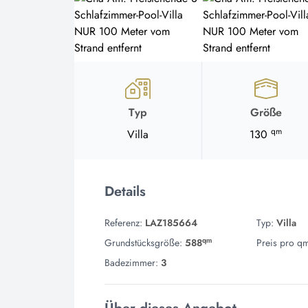
Typ
Größe
qm
Villa
130
Details
Referenz:
LAZ185664
Typ:
Villa
qm
Grundstücksgröße:
588
Preis pro qm
Badezimmer:
3