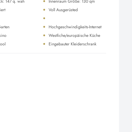
ck: 147 q. wah
Innenraum Größe: 130 qm
iert
Voll Ausgerüsted
Garten
Hochgeschwindigkeits-Internet
kino
Westliche/europäische Küche
Pool
Eingebauter Kleiderschrank