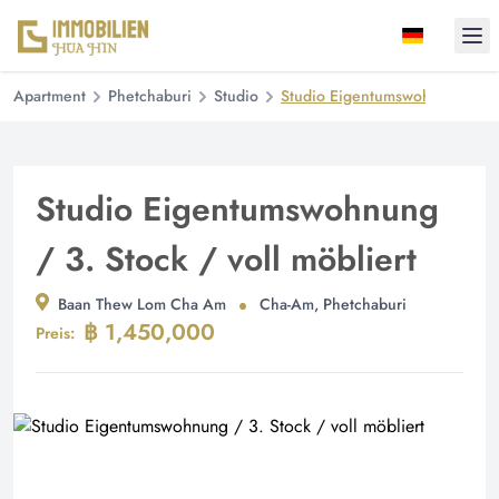
Ope
Apartment
Phetchaburi
Studio
Studio Eigentumswohnung / 3. S
Studio Eigentumswohnung
/ 3. Stock / voll möbliert
Baan Thew Lom Cha Am
Cha-Am, Phetchaburi
฿ 1,450,000
Preis: