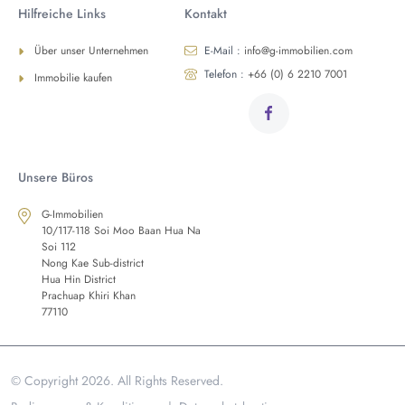
Hilfreiche Links
Kontakt
Über unser Unternehmen
E-Mail :
info@g-immobilien.com
Telefon :
+66 (0) 6 2210 7001
Immobilie kaufen
Unsere Büros
G-Immobilien
10/117-118 Soi Moo Baan Hua Na
Soi 112
Nong Kae Sub-district
Hua Hin District
Prachuap Khiri Khan
77110
© Copyright 2026. All Rights Reserved.