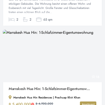
stöckigen Gebäudes. Die Wohnung besitzt einen offenen Wohn- und
Essbereich mit viel Tageslicht. Große Fenster und Glasschiebetüren
bieten einen schönen Blick auf die...
2
2
65 qm
18
Marrakesh Hua Hin: 1-Schlafzimmer-Eigentumswohnung
Marrakesh Hua Hin Residences | Prachuap Khiri Khan
฿ 5,400,000
฿ 4,900,000
Apartment