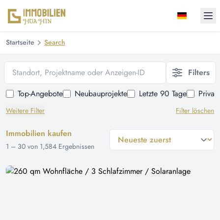
Ope
Startseite
Search
Standort, Projektname oder Anzeigen-ID
Filters
Top-Angebote
Neubauprojekte
Letzte 90 Tage
Privat
Weitere Filter
Filter löschen
Immobilien kaufen
general.sort-by
1
–
30
von
1,584
Ergebnissen