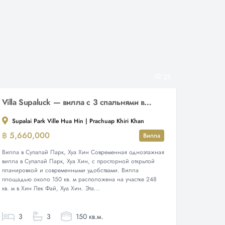
21
Villa Supaluck — вилла с 3 спальнями в Супалаи Парке, Хуа Хин
Supalai Park Ville Hua Hin | Prachuap Khiri Khan
฿ 5,660,000
Вилла
Вилла в Супалай Парк, Хуа Хин Современная одноэтажная
вилла в Супалай Парк, Хуа Хин, с просторной открытой
планировкой и современными удобствами. Вилла
площадью около 150 кв. м расположена на участке 248
кв. м в Хин Лек Фай, Хуа Хин. Эта...
3
3
150 кв.м.