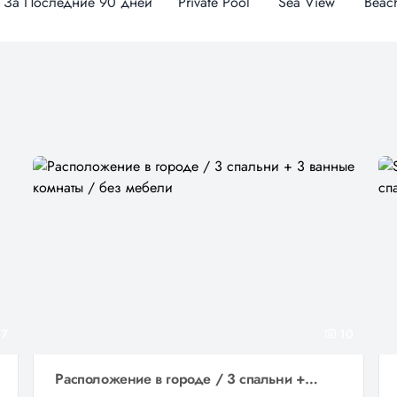
За Последние 90 дней
Private Pool
Sea View
Beach
7
10
Расположение в городе / 3 спальни + 3 ванные комнаты / без мебели