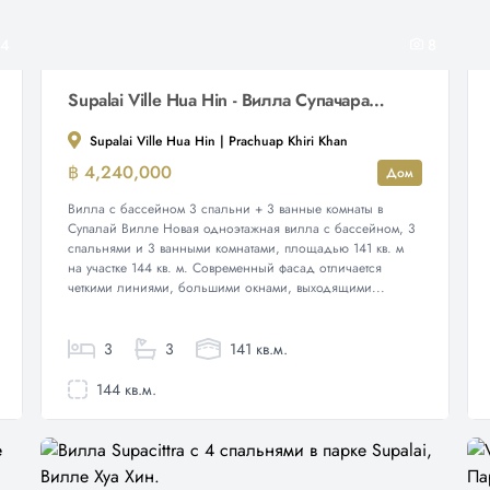
4
8
Supalai Ville Hua Hin - Вилла Супачаран – Вилла с бассейном и 3 спальнями
Supalai Ville Hua Hin | Prachuap Khiri Khan
฿ 4,240,000
Дом
Вилла с бассейном 3 спальни + 3 ванные комнаты в
Супалай Вилле Новая одноэтажная вилла с бассейном, 3
спальнями и 3 ванными комнатами, площадью 141 кв. м
на участке 144 кв. м. Современный фасад отличается
четкими линиями, большими окнами, выходящими...
3
3
141 кв.м.
144 кв.м.