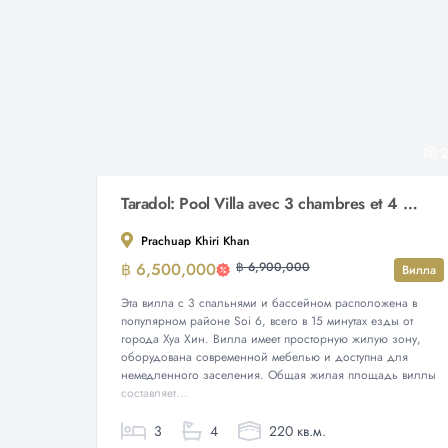
2
Taradol: Pool Villa avec 3 chambres et 4 salles de bains dans le Soi 6
Prachuap Khiri Khan
฿ 6,500,000
฿ 6,900,000
Вилла
Эта вилла с 3 спальнями и бассейном расположена в
популярном районе Soi 6, всего в 15 минутах езды от
города Хуа Хин. Вилла имеет просторную жилую зону,
оборудована современной мебелью и доступна для
немедленного заселения. Общая жилая площадь виллы
составляет...
3
4
220 кв.м.