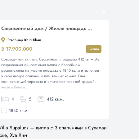
37
Современный дом / Жилая площадь 412 кв. м / Участок 1840 кв. м
Prachuap Khiri Khan
฿ 17,900,000
Вилла
Современная вилла с бассейном площадью 412 кв. м Эта
современная одноэтажная вилла с бассейном
расположена на участке площадью 1840 кв. м и включает
в себя четыре спальни и пять ванных комнат. Она
полностью меблирована и отличается плоской крышей,
чистым белым...
4
5
412 кв.м.
1840 кв.м.