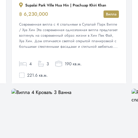
Supalai Park Ville Hua Hin | Prachuap Khiri Khan
฿ 6,230,000
Вилла
Современная вилла с 4 спальнями в Супалай Парк Вилле
/ Хуа Хин Эта современная одноэтажная вилла предлагает
взглянуть на современный образ жизни в Хин Лек Фай,
Хуа Хин. Дом отличается светлой открытой планировкой с
большими стеклянными фасадами и стильной мебелью....
4
3
190 кв.м.
221.6 кв.м.