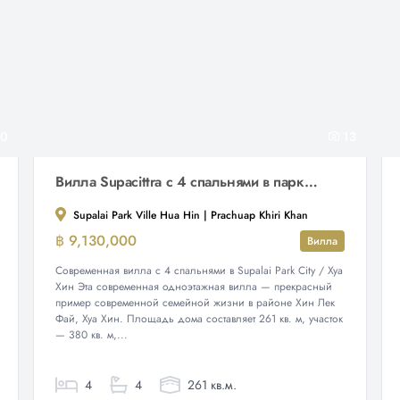
0
13
Вилла Supacittra с 4 спальнями в парке Supalai, Вилле Хуа Хин.
Supalai Park Ville Hua Hin | Prachuap Khiri Khan
฿ 9,130,000
Вилла
Современная вилла с 4 спальнями в Supalai Park City / Хуа
Хин Эта современная одноэтажная вилла — прекрасный
пример современной семейной жизни в районе Хин Лек
Фай, Хуа Хин. Площадь дома составляет 261 кв. м, участок
— 380 кв. м,...
4
4
261 кв.м.