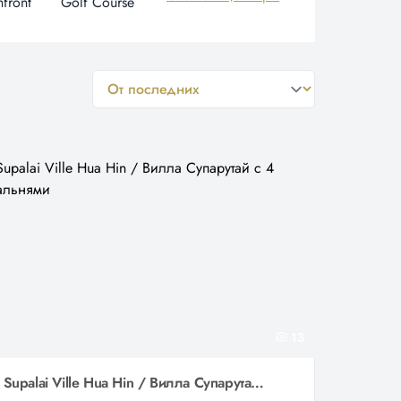
front
Golf Course
general.sort-by
13
Supalai Ville Hua Hin / Вилла Супарутай с 4 спальнями