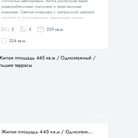
Полностью меблирована. Вилла располагает тремя
комфортабельными спальнями и тремя ванными
комнатами. Светлые интерьеры с нейтральной цветовой
палитрой и полированными кафельными полами
создают...
3
3
229 кв.м.
324 кв.м.
63
Жилая площадь 445 кв.м / Одноэтажный / Большие террасы