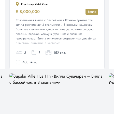
Prachuap Khiri Khan
฿ 8,000,000
Вилла
Современная вилла с бассейном в Южном Хуахине Эта
вилла располагает 3 спальнями и 3 ванными комнатами.
Большие стеклянные двери от пола до потолка создают
плавный переход между внутренним и внешним
пространством. Вилла отличается современным дизайном
с чистыми линиями. К частному...
3
3
152 кв.м.
408 кв.м.