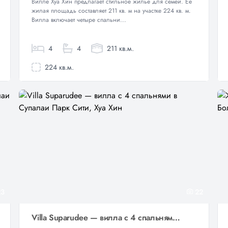
Вилле Хуа Хин предлагает стильное жилье для семей. Ее
жилая площадь составляет 211 кв. м на участке 224 кв. м.
Вилла включает четыре спальни...
4
4
211 кв.м.
224 кв.м.
3
22
Villa Suparudee — вилла с 4 спальнями в Супалаи Парк Сити, Хуа Хин