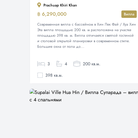
Prachuap Khiri Khan
฿ 6,290,000
Вилла
Современная вилла с бассейном в Хин Лек Фай / Хуа Хин
Эта вилла площадью 200 кв. м расположена на участке
площадью 398 кв. м. Вилла отличается светлой гостиной
и столовой открытой планировки в современном стиле.
Большие окна от пола до...
3
4
200 кв.м.
398 кв.м.