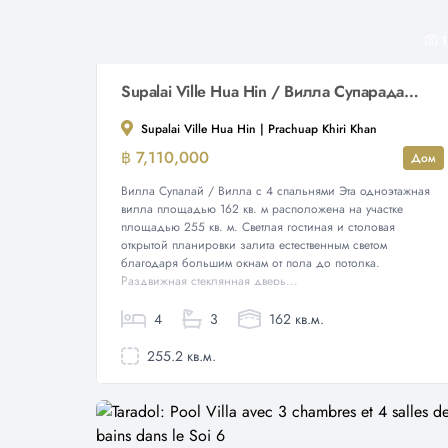
1
Supalai Ville Hua Hin / Вилла Супарада – вилла с 4 спальнями
Supalai Ville Hua Hin | Prachuap Khiri Khan
฿ 7,110,000
Дом
Вилла Супалай / Вилла с 4 спальнями Эта одноэтажная
вилла площадью 162 кв. м расположена на участке
площадью 255 кв. м. Светлая гостиная и столовая
открытой планировки залита естественным светом
благодаря большим окнам от пола до потолка.
Раздвижная стеклянная дверь...
4
3
162 кв.м.
255.2 кв.м.