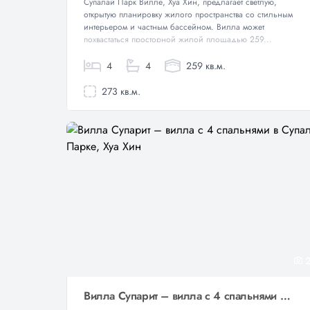
Супалай Парк Вилле, Хуа Хин, предлагает светлую,
открытую планировку жилого пространства со стильным
интерьером и частным бассейном. Вилла может
похвастаться просторной жилой площадью 259...
4
4
259 кв.м.
273 кв.м.
2
Вилла Супарит – вилла с 4 спальнями в Супалаи Парке, Хуа Хин