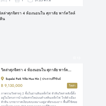
1
1
31.25 ตร.ม
13
วิลล่าศุภจิตรา 4 ห้องนอนใน ศุภาลัย พาร์ควิลล์ หัวหิน
Supalai Park Ville Hua Hin | ประจวบคีรีขันธ์
฿ 9,130,000
วิลล่า
ภาพรวมวิลล่าหรู 2 ชั้นในย่านหินเหล็กไฟ หัวหินวิลล่าหลังนี้ตั้ง
อยู่ในโครงการบ้านจัดสรรใหม่บนทำเลหินเหล็กไฟ ใกล้ตัวเมือง
หัวหิน บรรยากาศเงียบสงบเหมาะอยู่อาศัยระยะยาว พื้นที่ใช้สอย